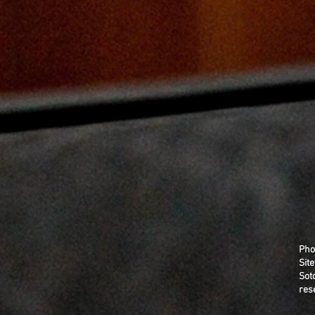
Pho
Sit
Sot
res