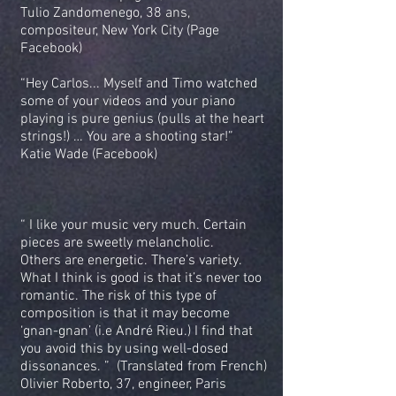
Tulio Zandomenego, 38 ans,
compositeur, New York City (Page
Facebook)
“Hey Carlos... Myself and Timo watched
some of your videos and your piano
playing is pure genius (pulls at the heart
strings!) … You are a shooting star!”
Katie Wade (Facebook)
“ I like your music very much. Certain
pieces are sweetly melancholic.
Others are energetic. There’s variety.
What I think is good is that it’s never too
romantic. The risk of this type of
composition is that it may become
‘gnan-gnan’ (i.e André Rieu.) I find that
you avoid this by using well-dosed
dissonances. ” (Translated from French)
Olivier Roberto, 37, engineer, Paris