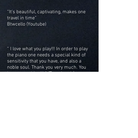
“It’s beautiful, captivating, makes one
travel in time”
Btwcello (Youtube)
“ I love what you play!!! In order to play
the piano one needs a special kind of
sensitivity that you have, and also a
noble soul. Thank you very much. You
have everything!!! ” (Translated from
French)
Megabloc 33 (Youtube)
“When I listen to you play the piano it’s
incredibly beautiful. There is a lot of
emotion and sensitivity. Thanks very
much!! ” (Translated from French)
Megabloc 33 (Youtube)