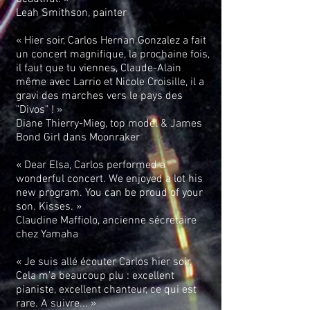
Leah Smithson, painter
« Hier soir, Carlos Hernan Gonzalez a fait
un concert magnifique, la prochaine fois,
il faut que tu viennes, Claude-Alain
même avec Larrio et Nicole Croisille, il a
gravi des marches vers le pays des
"Divos" ! »
Diane Thierry-Mieg, top model & James
Bond Girl dans Moonraker
« Dear Elsa, Carlos performed a
wonderful concert. We enjoyed a lot his
new program. You can be proud of your
son. Kisses. »
Claudine Maffiolo, ancienne sécretaire
chez Yamaha
« Je suis allé écouter Carlos hier soir.
Cela m’a beaucoup plu : excellent
pianiste, excellent chanteur, ce qui est
rare. A suivre... »