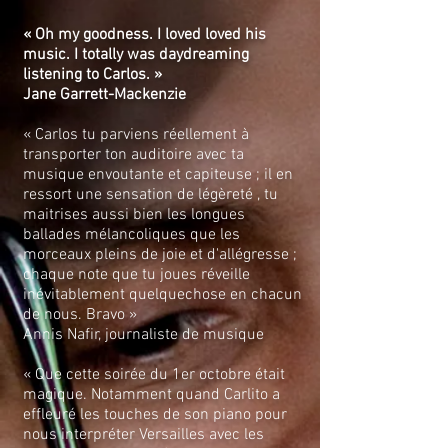
« Oh my goodness. I loved loved his
music. I totally was daydreaming
listening to Carlos. »
Jane Garrett-Mackenzie
« Carlos tu parviens réellement à
transporter ton auditoire avec ta
musique envoutante et capiteuse ; il en
ressort une sensation de légèreté , tu
maitrises aussi bien les longues
ballades mélancoliques que les
morceaux pleins de joie et d'allégresse ;
chaque note que tu joues réveille
inévitablement quelquechose en chacun
de nous. Bravo »
Annis Nafir, journaliste de musique
« Que cette soirée du 1er octobre était
magique. Notamment quand Carlito a
effleuré les touches de son piano pour
nous interpréter Versailles avec les