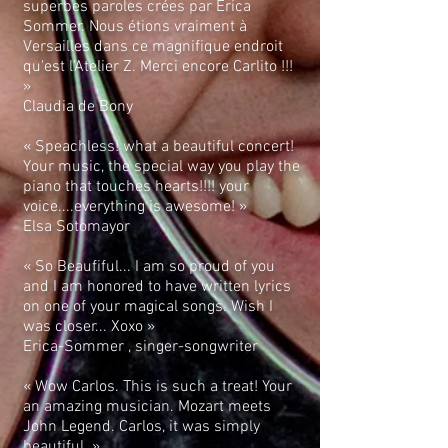
superbes paroles crées par Erica
Sommer. Nous étions vraiment à
Versailles dans ce magnifique endroit
qu'est l'Atelier Z. Merci encore Carlito !!!
»
Claudia de Bony
« Speachless! what a beautiful concert!
Your music, the special way you play the
piano that touches hearts!!!! your
voice....everything is awesome! »
Elsa Sotomayor
« So Beaufiful... I am so proud of you
and I am honored to have written lyrics
on one of your magical songs. Wish I
was closer... Xoxo »
Erica-Sommer , singer-songwriter
« Wow Carlos. This is such a treat! Your
an amazing musician. Mozart meets
John Legend. Carlos, it was simply
beautiful. »