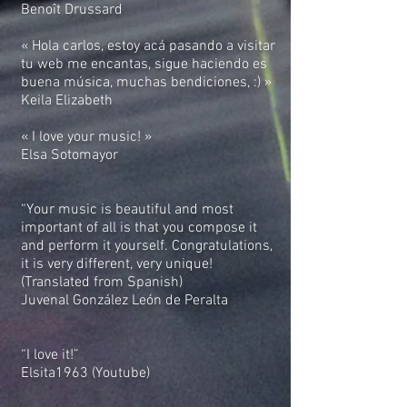
Benoît Drussard
« Hola carlos, estoy acá pasando a visitar
tu web me encantas, sigue haciendo es
buena música, muchas bendiciones, :) »
Keila Elizabeth
« I love your music! »
Elsa Sotomayor
“Your music is beautiful and most
important of all is that you compose it
and perform it yourself. Congratulations,
it is very different, very unique!
(Translated from Spanish)
Juvenal González León de Peralta
“I love it!”
Elsita1963 (Youtube)