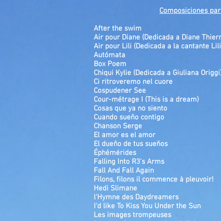
Composiciones par
After the swim
Air pour Diane (Dedicada a Diane Thier
Air pour Lili (Dedicada a la cantante Lil
Autómata
Box Poem
Chiqui Kylie (Dedicada a Giuliana Origgi
Ci ritroveremo nel cuore
Cospudener See
Cour-métrage I (This is a dream)
Cosas que ya no siento
Cuando sueño contig
o
Chanson Serge
El amor es el amor
El dueño de tus sueños
Éphémérides
Falling Into R3's Arms
Fall And Fall Again
Filons, filons il commence à pleuvoir!
Hedi Slimane
l'Hymne des Daydreamers
I'd like To Kiss You Under the Sun
Les images trompeuses