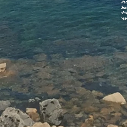
Web
Gon
rés
res