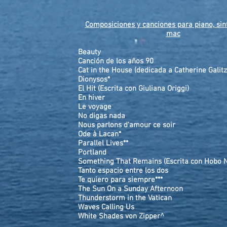
Composiciones y canciones para piano, sin
mac
Beauty
Canción de los años 90
Cat in the House (dedicada a Catherine Galitz
Dionysos*
E
l Hit (Escrita con Giuliana Origgi)
En hiver
Le voyage
No digas nada
Nous parlons d'amour ce soir
Ode à Lacan*
Parallel Lives**
Portland
Something That Remains (Escrita con Hobo N
Tanto espacio entre los dos
Te quiero para siempre***
The Sun On a Sunday Afternoon
Thunderstorm in the Vatican
Waves Calling Us
White Shades von Zipper^