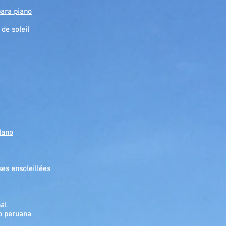
para piano
de soleil
lano
ses ensoleillées
al
no peruana