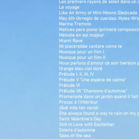
Les premiers rayons de soleil dans un 
Le voyage
Like An Army of Mini-Moons (Dedicada 
May 6th (Arreglo de cuerdas: Myles Wri
Marina Tremolo
Matices para piano (primera composici
Mélodie en sol majeur
Miami Rave
Mi piacerebbe cantare come te
Musique pour un film I
Musique pour un film II
Nous parlons d'amour ce soir (version 
Orange bleu ciel doré
P
rélude I, II, III, IV
Prélude V "Une espèce de calme"
Prélude VI
Prélude VII "Chansons d'automne
"
Promenade dans un jardin quand il fait
Prozac à l'intérieur
¡Qué vida tan vacía!
She always found a way to rain on my 
Saint Valentine's Day
Still In Love with Eachother
Soleils d'automne
Tales of the sea