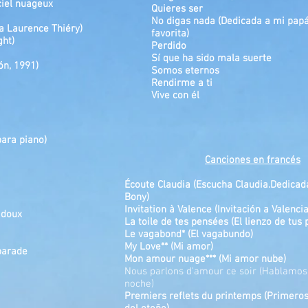
ciel nuageux
Quieres ser
No digas nada (Dedicada a mi papá
a Laurence Thiéry)
favorita)
ght)
Perdido
Sí que ha sido mala suerte
ón, 1991)
Somos eternos
Rendirme a ti
Vive con él
para piano)
Canciones en francés
Écoute Claudia (Escucha Claudia.Dedicad
Bony)
Invitation à Valence (Invitación a Valencia
 doux
La toile de tes pensées (El lienzo de tus
Le vagabond* (El vagabundo)
My Love** (Mi amor)
parade
Mon amour nuage*** (Mi amor nube)
Nous parlons d'amour ce soir (Hablamos
noche)
Premiers reflets du printemps (Primeros