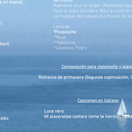
del
otoño)
a a mi mamá
)
Raphaelle sous la neige^ (Raphaelle bajo 
Sous le soleil d'octobre (Bajo el cielo de
La musique des vagues (La música de las
)
Letra de:
*Poupouche
**Rose
***Albertine
Kari)
^Laurence Thiéry
Composición para violoncello y pian
Romanza de primavera (Segunda copmosición, 
Canciones en italiano
Luna nera
Mi piacerebbe cantare come te (versión cant
zalez