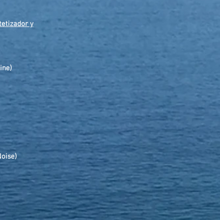
tetizador y
ine)
oise)