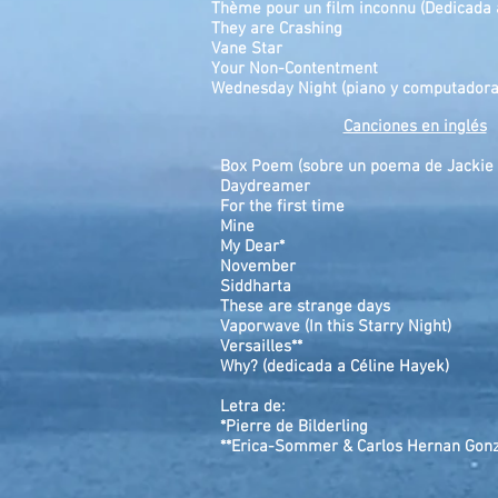
Thème pour un film inconnu (Dedicad
They are Crashing
Vane Star
Your Non-Contentment
Wednesday Night (piano y computadora
Canciones en inglés
Box Poem (sobre un poema de Jackie 
Daydreamer
For the first time
Mine
My Dear*
November
Siddharta
These are strange days
Vaporwave (In this Starry Night)
Versailles**
Why? (dedicada a Céline Hayek)
Letra de:
*Pierre de Bilderling
**Erica-Sommer & Carlos Hernan Gon