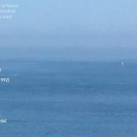
la lluvia)
 octubre)
 olas)
o
1992)
ada)