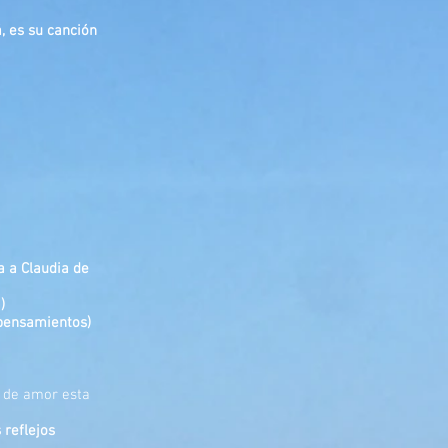
, es su canción
a a Claudia de
)
 pensamientos)
 de amor esta
 reflejos