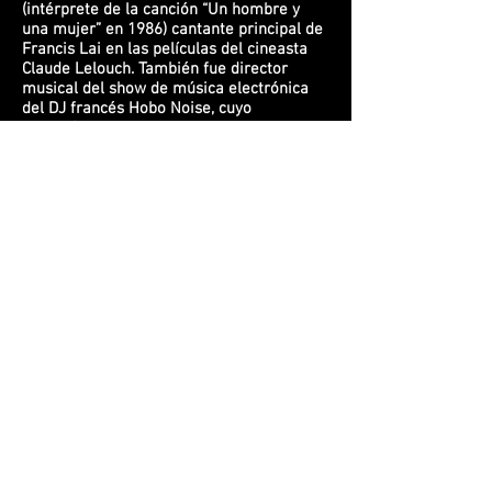
(intérprete de la canción “Un hombre y
una mujer” en 1986) cantante principal de
Francis Lai en las películas del cineasta
Claude Lelouch. También fue director
musical del show de música electrónica
del DJ francés Hobo Noise, cuyo
espectáculo fue estrenado en el Festival
de Jóvenes Artistas de Poitiers (Francia). A
principios de este año, Carlos Hernán tocó
los teclados y sintetizadores en la gira
europea del grupo franco-americano
Deleyaman en Paluel (Normandía,
Francia), Colonia y Saarbrücken
(Alemania), en Bruselas (Bélgica) y en la
île-St-Louis en París.
Hasta el día de hoy, Carlos Hernán ha
compuesto 133 obras musicales.
Carlos Hernán agradece de manera muy
especial al
Centro Cultural Inca Garcilaso
del Ministerio de Relaciones Exteriores del
Perú
por el apoyo que le ha dado para
este concierto.